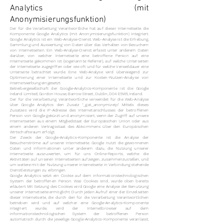
Analytics (mit
Anonymisierungsfunktion)
Der für die Verarbeitung Verantwortliche hat auf dieser Internetseite die
Komponente Google Analytics (mit Anonymisierungsfunktion) integriert.
Google Analytics ist ein Web-Analyse-Dienst. Web-Analyse ist die Erhebung,
Sammlung und Auswertung von Daten über das Verhalten von Besuchern
von Internetseiten. Ein Web-Analyse-Dienst erfasst unter anderem Daten
darüber, von welcher Internetseite eine betroffene Person auf eine
Internetseite gekommen ist (sogenannte Referrer), auf welche Unterseiten
der Internetseite zugegriffen oder wie oft und für welche Verweildauer eine
Unterseite betrachtet wurde. Eine Web-Analyse wird überwiegend zur
Optimierung einer Internetseite und zur Kosten-Nutzen-Analyse von
Internetwerbung eingesetzt.
Betreibergesellschaft der Google-Analytics-Komponente ist die Google
Ireland Limited, Gordon House, Barrow Street, Dublin, D04 E5W5, Ireland.
Der für die Verarbeitung Verantwortliche verwendet für die Web-Analyse
über Google Analytics den Zusatz "_gat._anonymizeIp". Mittels dieses
Zusatzes wird die IP-Adresse des Internetanschlusses der betroffenen
Person von Google gekürzt und anonymisiert, wenn der Zugriff auf unsere
Internetseiten aus einem Mitgliedstaat der Europäischen Union oder aus
einem anderen Vertragsstaat des Abkommens über den Europäischen
Wirtschaftsraum erfolgt.
Der Zweck der Google-Analytics-Komponente ist die Analyse der
Besucherströme auf unserer Internetseite. Google nutzt die gewonnenen
Daten und Informationen unter anderem dazu, die Nutzung unserer
Internetseite auszuwerten, um für uns Online-Reports, welche die
Aktivitäten auf unseren Internetseiten aufzeigen, zusammenzustellen, und
um weitere mit der Nutzung unserer Internetseite in Verbindung stehende
Dienstleistungen zu erbringen.
Google Analytics setzt ein Cookie auf dem informationstechnologischen
System der betroffenen Person. Was Cookies sind, wurde oben bereits
erläutert. Mit Setzung des Cookies wird Google eine Analyse der Benutzung
unserer Internetseite ermöglicht. Durch jeden Aufruf einer der Einzelseiten
dieser Internetseite, die durch den für die Verarbeitung Verantwortlichen
betrieben wird und auf welcher eine Google-Analytics-Komponente
integriert wurde, wird der Internetbrowser auf dem
informationstechnologischen System der betroffenen Person
automatisch durch die jeweilige Google-Analytics-Komponente veranlasst,