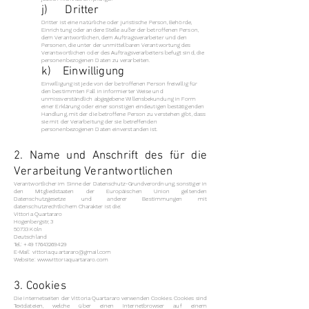
j) Dritter
Dritter ist eine natürliche oder juristische Person, Behörde,
Einrichtung oder andere Stelle außer der betroffenen Person,
dem Verantwortlichen, dem Auftragsverarbeiter und den
Personen, die unter der unmittelbaren Verantwortung des
Verantwortlichen oder des Auftragsverarbeiters befugt sind, die
personenbezogenen Daten zu verarbeiten.
k) Einwilligung
Einwilligung ist jede von der betroffenen Person freiwillig für
den bestimmten Fall in informierter Weise und
unmissverständlich abgegebene Willensbekundung in Form
einer Erklärung oder einer sonstigen eindeutigen bestätigenden
Handlung, mit der die betroffene Person zu verstehen gibt, dass
sie mit der Verarbeitung der sie betreffenden
personenbezogenen Daten einverstanden ist.
2. Name und Anschrift des für die
Verarbeitung Verantwortlichen
Verantwortlicher im Sinne der Datenschutz-Grundverordnung, sonstiger in
den Mitgliedstaaten der Europäischen Union geltenden
Datenschutzgesetze und anderer Bestimmungen mit
datenschutzrechtlichem Charakter ist die:
Vittoria Quartararo
Hogenbergstr, 3
50733 Köln
Deutschland
Tel.:
+49 17643269429
E-Mail:
vittoria.quartararo@gmail.com
Website:
www.vittoriaquartararo.com
3. Cookies
Die Internetseiten der Vittoria Quartararo verwenden Cookies. Cookies sind
Textdateien, welche über einen Internetbrowser auf einem