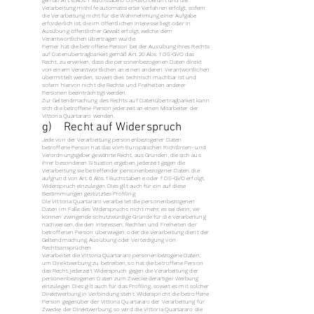
gemäß Art. 6 Abs. 1 Buchstabe b DS-GVO beruht und die
Verarbeitung mithilfe automatisierter Verfahren erfolgt, sofern
die Verarbeitung nicht für die Wahrnehmung einer Aufgabe
erforderlich ist, die im öffentlichen Interesse liegt oder in
Ausübung öffentlicher Gewalt erfolgt, welche dem
Verantwortlichen übertragen wurde.
Ferner hat die betroffene Person bei der Ausübung ihres Rechts
auf Datenübertragbarkeit gemäß Art. 20 Abs. 1 DS-GVO das
Recht, zu erwirken, dass die personenbezogenen Daten direkt
von einem Verantwortlichen an einen anderen Verantwortlichen
übermittelt werden, soweit dies technisch machbar ist und
sofern hiervon nicht die Rechte und Freiheiten anderer
Personen beeinträchtigt werden.
Zur Geltendmachung des Rechts auf Datenübertragbarkeit kann
sich die betroffene Person jederzeit an einen Mitarbeiter der
Vittoria Quartararo wenden.
g) Recht auf Widerspruch
Jede von der Verarbeitung personenbezogener Daten
betroffene Person hat das vom Europäischen Richtlinien- und
Verordnungsgeber gewährte Recht, aus Gründen, die sich aus
ihrer besonderen Situation ergeben, jederzeit gegen die
Verarbeitung sie betreffender personenbezogener Daten, die
aufgrund von Art. 6 Abs. 1 Buchstaben e oder f DS-GVO erfolgt,
Widerspruch einzulegen. Dies gilt auch für ein auf diese
Bestimmungen gestütztes Profiling.
Die Vittoria Quartararo verarbeitet die personenbezogenen
Daten im Falle des Widerspruchs nicht mehr, es sei denn, wir
können zwingende schutzwürdige Gründe für die Verarbeitung
nachweisen, die den Interessen, Rechten und Freiheiten der
betroffenen Person überwiegen, oder die Verarbeitung dient der
Geltendmachung, Ausübung oder Verteidigung von
Rechtsansprüchen.
Verarbeitet die Vittoria Quartararo personenbezogene Daten,
um Direktwerbung zu betreiben, so hat die betroffene Person
das Recht, jederzeit Widerspruch gegen die Verarbeitung der
personenbezogenen Daten zum Zwecke derartiger Werbung
einzulegen. Dies gilt auch für das Profiling, soweit es mit solcher
Direktwerbung in Verbindung steht. Widerspricht die betroffene
Person gegenüber der Vittoria Quartararo der Verarbeitung für
Zwecke der Direktwerbung, so wird die Vittoria Quartararo die