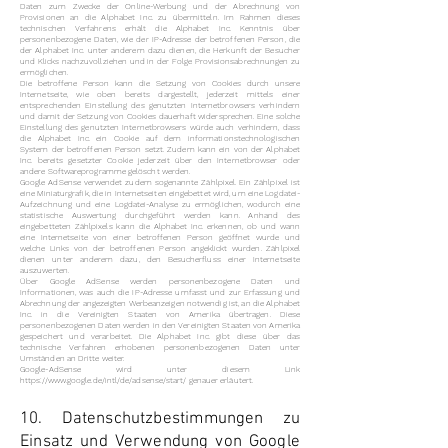
Daten zum Zwecke der Online-Werbung und der Abrechnung von
Provisionen an die Alphabet Inc. zu übermitteln. Im Rahmen dieses
technischen Verfahrens erhält die Alphabet Inc. Kenntnis über
personenbezogene Daten, wie der IP-Adresse der betroffenen Person, die
der Alphabet Inc. unter anderem dazu dienen, die Herkunft der Besucher
und Klicks nachzuvollziehen und in der Folge Provisionsabrechnungen zu
ermöglichen.
Die betroffene Person kann die Setzung von Cookies durch unsere
Internetseite, wie oben bereits dargestellt, jederzeit mittels einer
entsprechenden Einstellung des genutzten Internetbrowsers verhindern
und damit der Setzung von Cookies dauerhaft widersprechen. Eine solche
Einstellung des genutzten Internetbrowsers würde auch verhindern, dass
die Alphabet Inc. ein Cookie auf dem informationstechnologischen
System der betroffenen Person setzt. Zudem kann ein von der Alphabet
Inc. bereits gesetzter Cookie jederzeit über den Internetbrowser oder
andere Softwareprogramme gelöscht werden.
Google AdSense verwendet zudem sogenannte Zählpixel. Ein Zählpixel ist
eine Miniaturgrafik, die in Internetseiten eingebettet wird, um eine Logdatei-
Aufzeichnung und eine Logdatei-Analyse zu ermöglichen, wodurch eine
statistische Auswertung durchgeführt werden kann. Anhand des
eingebetteten Zählpixels kann die Alphabet Inc. erkennen, ob und wann
eine Internetseite von einer betroffenen Person geöffnet wurde und
welche Links von der betroffenen Person angeklickt wurden. Zählpixel
dienen unter anderem dazu, den Besucherfluss einer Internetseite
auszuwerten.
Über Google AdSense werden personenbezogene Daten und
Informationen, was auch die IP-Adresse umfasst und zur Erfassung und
Abrechnung der angezeigten Werbeanzeigen notwendig ist, an die Alphabet
Inc. in die Vereinigten Staaten von Amerika übertragen. Diese
personenbezogenen Daten werden in den Vereinigten Staaten von Amerika
gespeichert und verarbeitet. Die Alphabet Inc. gibt diese über das
technische Verfahren erhobenen personenbezogenen Daten unter
Umständen an Dritte weiter.
Google-AdSense wird unter diesem Link
https://www.google.de/intl/de/adsense/start/
genauer erläutert.
10. Datenschutzbestimmungen zu
Einsatz und Verwendung von Google