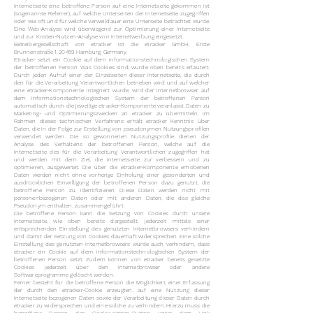
Internetseite eine betroffene Person auf eine Internetseite gekommen ist
(sogenannte Referrer), auf welche Unterseiten der Internetseite zugegriffen
oder wie oft und für welche Verweildauer eine Unterseite betrachtet wurde.
Eine Web-Analyse wird überwiegend zur Optimierung einer Internetseite
und zur Kosten-Nutzen-Analyse von Internetwerbung eingesetzt.
Betreibergesellschaft von etracker ist die etracker GmbH, Erste
Brunnenstraße 1, 20459 Hamburg, Germany.
Etracker setzt ein Cookie auf dem informationstechnologischen System
der betroffenen Person. Was Cookies sind, wurde oben bereits erläutert.
Durch jeden Aufruf einer der Einzelseiten dieser Internetseite, die durch
den für die Verarbeitung Verantwortlichen betrieben wird und auf welcher
eine etracker-Komponente integriert wurde, wird der Internetbrowser auf
dem informationstechnologischen System der betroffenen Person
automatisch durch die jeweilige etracker-Komponente veranlasst, Daten zu
Marketing- und Optimierungszwecken an etracker zu übermitteln. Im
Rahmen dieses technischen Verfahrens erhält etracker Kenntnis über
Daten, die in der Folge zur Erstellung von pseudonymen Nutzungsprofilen
verwendet werden. Die so gewonnenen Nutzungsprofile dienen der
Analyse des Verhaltens der betroffenen Person, welche auf die
Internetseite des für die Verarbeitung Verantwortlichen zugegriffen hat
und werden mit dem Ziel, die Internetseite zur verbessern und zu
optimieren, ausgewertet. Die über die etracker-Komponente erhobenen
Daten werden nicht ohne vorherige Einholung einer gesonderten und
ausdrücklichen Einwilligung der betroffenen Person dazu genutzt, die
betroffene Person zu identifizieren. Diese Daten werden nicht mit
personenbezogenen Daten oder mit anderen Daten, die das gleiche
Pseudonym enthalten, zusammengeführt.
Die betroffene Person kann die Setzung von Cookies durch unsere
Internetseite, wie oben bereits dargestellt, jederzeit mittels einer
entsprechenden Einstellung des genutzten Internetbrowsers verhindern
und damit der Setzung von Cookies dauerhaft widersprechen. Eine solche
Einstellung des genutzten Internetbrowsers würde auch verhindern, dass
etracker ein Cookie auf dem informationstechnologischen System der
betroffenen Person setzt. Zudem können von etracker bereits gesetzte
Cookies jederzeit über den Internetbrowser oder andere
Softwareprogramme gelöscht werden.
Ferner besteht für die betroffene Person die Möglichkeit, einer Erfassung
der durch den etracker-Cookie erzeugten, auf eine Nutzung dieser
Internetseite bezogenen Daten sowie der Verarbeitung dieser Daten durch
etracker zu widersprechen und eine solche zu verhindern. Hierzu muss die