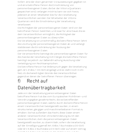
Sofern eine der oben genannten Voraussetzungen gegeben ist
und eine betroffene Person die Einschränkung von
personenbezogenen Daten, die bei der Vittoria Quartararo
gespeichert sind, verlangen möchte, kann sie sich hierzu
jederzeit an einen Mitarbeiter des für die Verarbeitung
Verantwortlichen wenden. Der Mitarbeiter der Vittoria
Quartararo wird die Einschränkung der Verarbeitung
veranlassen.
Die Richtigkeit der personenbezogenen Daten wird von der
betroffenen Person bestritten, und zwar für eine Dauer, die es
dem Verantwortlichen ermöglicht, die Richtigkeit der
personenbezogenen Daten zu überprüfen.
Die Verarbeitung ist unrechtmäßig, die betroffene Person lehnt
die Löschung der personenbezogenen Daten ab und verlangt
stattdessen die Einschränkung der Nutzung der
personenbezogenen Daten.
Der Verantwortliche benötigt die personenbezogenen Daten für
die Zwecke der Verarbeitung nicht länger, die betroffene Person
benötigt sie jedoch zur Geltendmachung, Ausübung oder
Verteidigung von Rechtsansprüchen.
Die betroffene Person hat Widerspruch gegen die Verarbeitung
gem. Art. 21 Abs. 1 DS-GVO eingelegt und es steht noch nicht
fest, ob die berechtigten Gründe des Verantwortlichen
gegenüber denen der betroffenen Person überwiegen.
f) Recht auf
Datenübertragbarkeit
Jede von der Verarbeitung personenbezogener Daten
betroffene Person hat das vom Europäischen Richtlinien- und
Verordnungsgeber gewährte Recht, die sie betreffenden
personenbezogenen Daten, welche durch die betroffene Person
einem Verantwortlichen bereitgestellt wurden, in einem
strukturierten, gängigen und maschinenlesbaren Format zu
erhalten. Sie hat außerdem das Recht, diese Daten einem
anderen Verantwortlichen ohne Behinderung durch den
Verantwortlichen, dem die personenbezogenen Daten
bereitgestellt wurden, zu übermitteln, sofern die Verarbeitung
auf der Einwilligung gemäß Art. 6 Abs. 1 Buchstabe a DS-GVO
oder Art. 9 Abs. 2 Buchstabe a DS-GVO oder auf einem Vertrag