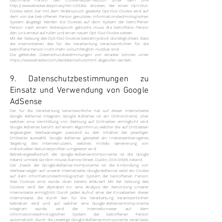
betroffene Person den Cookie-setzen-Button unter dem Link
http://www.etracker.de/privacy?et=V23Jbb
drücken, der einen Opt-Out-
Cookie setzt. Der mit dem Widerspruch gesetzte Opt-Out-Cookie wird auf
dem von der betroffenen Person genutzten informationstechnologischen
System abgelegt. Werden die Cookies auf dem System der betroffenen
Person nach einem Widerspruch gelöscht, muss die betroffene Person
den Link erneut aufrufen und einen neuen Opt-Out-Cookie setzen.
Mit der Setzung des Opt-Out-Cookies besteht jedoch die Möglichkeit, dass
die Internetseiten des für die Verarbeitung Verantwortlichen für die
betroffene Person nicht mehr vollumfänglich nutzbar sind.
Die geltenden Datenschutzbestimmungen von etracker können unter
https://www.etracker.com/de/datenschutz.html
abgerufen werden.
9. Datenschutzbestimmungen zu
Einsatz und Verwendung von Google
AdSense
Der für die Verarbeitung Verantwortliche hat auf dieser Internetseite
Google AdSense integriert. Google AdSense ist ein Online-Dienst, über
welchen eine Vermittlung von Werbung auf Drittseiten ermöglicht wird.
Google AdSense beruht auf einem Algorithmus, welcher die auf Drittseiten
angezeigten Werbeanzeigen passend zu den Inhalten der jeweiligen
Drittseite auswählt. Google AdSense gestattet ein interessenbezogenes
Targeting des Internetnutzers, welches mittels Generierung von
individuellen Benutzerprofilen umgesetzt wird.
Betreibergesellschaft der Google-AdSense-Komponente ist die Google
Ireland Limited, Gordon House, Barrow Street, Dublin, D04 E5W5, Ireland.
Der Zweck der Google-AdSense-Komponente ist die Einbindung von
Werbeanzeigen auf unserer Internetseite. Google-AdSense setzt ein Cookie
auf dem informationstechnologischen System der betroffenen Person.
Was Cookies sind, wurde oben bereits erläutert. Mit der Setzung des
Cookies wird der Alphabet Inc. eine Analyse der Benutzung unserer
Internetseite ermöglicht. Durch jeden Aufruf einer der Einzelseiten dieser
Internetseite, die durch den für die Verarbeitung Verantwortlichen
betrieben wird und auf welcher eine Google-AdSense-Komponente
integriert wurde, wird der Internetbrowser auf dem
informationstechnologischen System der betroffenen Person
automatisch durch die jeweilige Google-AdSense-Komponente veranlasst,