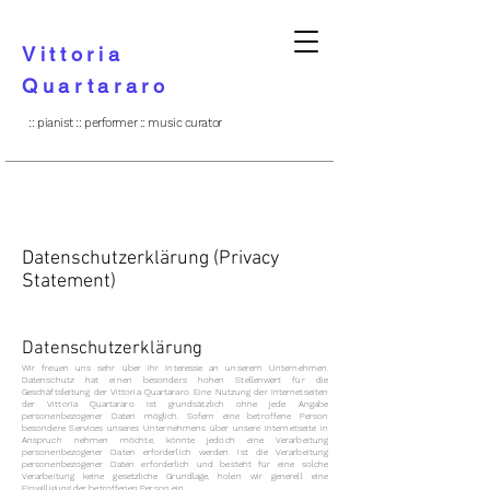
Vittoria
Quartararo
:: pianist :: performer :: music curator
Datenschutzerklärung (Privacy
Statement)
Datenschutzerklärung
Wir freuen uns sehr über Ihr Interesse an unserem Unternehmen.
Datenschutz hat einen besonders hohen Stellenwert für die
Geschäftsleitung der Vittoria Quartararo. Eine Nutzung der Internetseiten
der Vittoria Quartararo ist grundsätzlich ohne jede Angabe
personenbezogener Daten möglich. Sofern eine betroffene Person
besondere Services unseres Unternehmens über unsere Internetseite in
Anspruch nehmen möchte, könnte jedoch eine Verarbeitung
personenbezogener Daten erforderlich werden. Ist die Verarbeitung
personenbezogener Daten erforderlich und besteht für eine solche
Verarbeitung keine gesetzliche Grundlage, holen wir generell eine
Einwilligung der betroffenen Person ein.