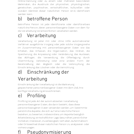
Online-Kennung oder zu einem oder mehreren besonderen
Merkmalen, die Ausdruck der physischen, physiologischen,
genetischen, psychischen, wirtschaftlichen, kulturellen oder
sozialen Identität dieser natürlichen Person sind, identifiziert
werden kann.
b) betroffene Person
Betroffene Person ist jede identifizierte oder identifizierbare
natürliche Person, deren personenbezogene Daten von dem für
die Verarbeitung Verantwortlichen verarbeitet werden.
c) Verarbeitung
Verarbeitung ist jeder mit oder ohne Hilfe automatisierter
Verfahren ausgeführte Vorgang oder jede solche Vorgangsreihe
im Zusammenhang mit personenbezogenen Daten wie das
Erheben, das Erfassen, die Organisation, das Ordnen, die
Speicherung, die Anpassung oder Veränderung, das Auslesen,
das Abfragen, die Verwendung, die Offenlegung durch
Übermittlung, Verbreitung oder eine andere Form der
Bereitstellung, den Abgleich oder die Verknüpfung, die
Einschränkung, das Löschen oder die Vernichtung.
d) Einschränkung der
Verarbeitung
Einschränkung der Verarbeitung ist die Markierung
gespeicherter personenbezogener Daten mit dem Ziel, ihre
künftige Verarbeitung einzuschränken.
e) Profiling
Profiling ist jede Art der automatisierten Verarbeitung
personenbezogener Daten, die darin besteht, dass diese
personenbezogenen Daten verwendet werden, um bestimmte
persönliche Aspekte, die sich auf eine natürliche Person
beziehen, zu bewerten, insbesondere, um Aspekte bezüglich
Arbeitsleistung, wirtschaftlicher Lage, Gesundheit, persönlicher
Vorlieben, Interessen, Zuverlässigkeit, Verhalten, Aufenthaltsort
oder Ortswechsel dieser natürlichen Person zu analysieren oder
vorherzusagen.
f) Pseudonymisierung