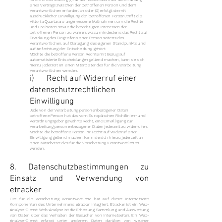
eines Vertrags zwischen der betroffenen Person und dem
Verantwortlichen erforderlich oder (2) erfolgt sie mit
ausdrücklicher Einwilligung der betroffenen Person, trifft die
Vittoria Quartararo angemessene Maßnahmen, um die Rechte
und Freiheiten sowie die berechtigten Interessen der
betroffenen Person zu wahren, wozu mindestens das Recht auf
Erwirkung des Eingreifens einer Person seitens des
Verantwortlichen, auf Darlegung des eigenen Standpunkts und
auf Anfechtung der Entscheidung gehört.
Möchte die betroffene Person Rechte mit Bezug auf
automatisierte Entscheidungen geltend machen, kann sie sich
hierzu jederzeit an einen Mitarbeiter des für die Verarbeitung
Verantwortlichen wenden.
i) Recht auf Widerruf einer
datenschutzrechtlichen
Einwilligung
Jede von der Verarbeitung personenbezogener Daten
betroffene Person hat das vom Europäischen Richtlinien- und
Verordnungsgeber gewährte Recht, eine Einwilligung zur
Verarbeitung personenbezogener Daten jederzeit zu widerrufen.
Möchte die betroffene Person ihr Recht auf Widerruf einer
Einwilligung geltend machen, kann sie sich hierzu jederzeit an
einen Mitarbeiter des für die Verarbeitung Verantwortlichen
wenden.
8. Datenschutzbestimmungen zu
Einsatz und Verwendung von
etracker
Der für die Verarbeitung Verantwortliche hat auf dieser Internetseite
Komponenten des Unternehmens etracker integriert. Etracker ist ein Web-
Analyse-Dienst. Web-Analyse ist die Erhebung, Sammlung und Auswertung
von Daten über das Verhalten der Besucher von Internetseiten. Ein Web-
Analyse-Dienst erfasst unter anderem Daten darüber, von welcher