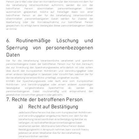
Person per E-Mail oder über ein Kontaktformular den Kontakt mit dem für
die Verarbeitung Verantwortlichen aufnimmt, werden die von der
betroffenen Person übermittelten personenbezogenen Daten
automatisch gespeichert. Solche auf freiwilliger Basis von einer
betroffenen Person an den für die Verarbeitung Verantwortlichen
übermittelten personenbezogenen Daten werden für Zwecke der
Bearbeitung oder der Kontaktaufnahme zur betroffenen Person
gespeichert. Es erfolgt keine Weitergabe dieser personenbezogenen Daten
an Dritte.
6. Routinemäßige Löschung und
Sperrung von personenbezogenen
Daten
Der für die Verarbeitung Verantwortliche verarbeitet und speichert
personenbezogene Daten der betroffenen Person nur für den Zeitraum,
der zur Erreichung des Speicherungszwecks erforderlich ist oder sofern
dies durch den Europäischen Richtlinien- und Verordnungsgeber oder
einen anderen Gesetzgeber in Gesetzen oder Vorschriften, welchen der für
die Verarbeitung Verantwortliche unterliegt, vorgesehen wurde.
Entfällt der Speicherungszweck oder läuft eine vom Europäischen
Richtlinien- und Verordnungsgeber oder einem anderen zuständigen
Gesetzgeber vorgeschriebene Speicherfrist ab, werden die
personenbezogenen Daten routinemäßig und entsprechend den
gesetzlichen Vorschriften gesperrt oder gelöscht.
7. Rechte der betroffenen Person
a) Recht auf Bestätigung
Jede betroffene Person hat das vom Europäischen Richtlinien-
und Verordnungsgeber eingeräumte Recht, von dem für die
Verarbeitung Verantwortlichen eine Bestätigung darüber zu
verlangen, ob sie betreffende personenbezogene Daten
verarbeitet werden. Möchte eine betroffene Person dieses
Bestätigungsrecht in Anspruch nehmen, kann sie sich hierzu
jederzeit an einen Mitarbeiter des für die Verarbeitung
Verantwortlichen wenden.