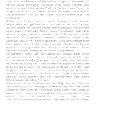
Daten zum Zwecke der Online-Analyse an Google zu übermitteln. Im
Rahmen dieses technischen Verfahrens erhält Google Kenntnis über
personenbezogene Daten, wie der IP-Adresse der betroffenen Person, die
Google unter anderem dazu dienen, die Herkunft der Besucher und Klicks
nachzuvollziehen und in der Folge Provisionsabrechnungen zu
ermöglichen.
Mittels des Cookies werden personenbezogene Informationen,
beispielsweise die Zugriffszeit, der Ort, von welchem ein Zugriff ausging
und die Häufigkeit der Besuche unserer Internetseite durch die betroffene
Person, gespeichert. Bei jedem Besuch unserer Internetseiten werden diese
personenbezogenen Daten, einschließlich der IP-Adresse des von der
betroffenen Person genutzten Internetanschlusses, an Google in den
Vereinigten Staaten von Amerika übertragen. Diese personenbezogenen
Daten werden durch Google in den Vereinigten Staaten von Amerika
gespeichert. Google gibt diese über das technische Verfahren erhobenen
personenbezogenen Daten unter Umständen an Dritte weiter.
Die betroffene Person kann die Setzung von Cookies durch unsere
Internetseite, wie oben bereits dargestellt, jederzeit mittels einer
entsprechenden Einstellung des genutzten Internetbrowsers verhindern
und damit der Setzung von Cookies dauerhaft widersprechen. Eine solche
Einstellung des genutzten Internetbrowsers würde auch verhindern, dass
Google ein Cookie auf dem informationstechnologischen System der
betroffenen Person setzt. Zudem kann ein von Google Analytics bereits
gesetzter Cookie jederzeit über den Internetbrowser oder andere
Softwareprogramme gelöscht werden.
Ferner besteht für die betroffene Person die Möglichkeit, einer Erfassung
der durch Google Analytics erzeugten, auf eine Nutzung dieser Internetseite
bezogenen Daten sowie der Verarbeitung dieser Daten durch Google zu
widersprechen und eine solche zu verhindern. Hierzu muss die betroffene
Person ein Browser-Add-On unter dem Link
https://tools.google.com/dlpage/gaoptout
herunterladen und installieren.
Dieses Browser-Add-On teilt Google Analytics über JavaScript mit, dass
keine Daten und Informationen zu den Besuchen von Internetseiten an
Google Analytics übermittelt werden dürfen. Die Installation des Browser-
Add-Ons wird von Google als Widerspruch gewertet. Wird das
informationstechnologische System der betroffenen Person zu einem
späteren Zeitpunkt gelöscht, formatiert oder neu installiert, muss durch
die betroffene Person eine erneute Installation des Browser-Add-Ons
erfolgen, um Google Analytics zu deaktivieren. Sofern das Browser-Add-On
durch die betroffene Person oder einer anderen Person, die ihrem
Machtbereich zuzurechnen ist, deinstalliert oder deaktiviert wird, besteht