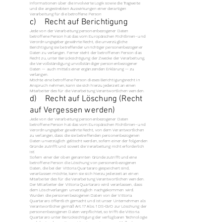
Informationen über die involvierte Logik sowie die Tragweite
und die angestrebten Auswirkungen einer derartigen
Verarbeitung für die betroffene Person
c) Recht auf Berichtigung
Jede von der Verarbeitung personenbezogener Daten
betroffene Person hat das vom Europäischen Richtlinien- und
Verordnungsgeber gewährte Recht, die unverzügliche
Berichtigung sie betreffender unrichtiger personenbezogener
Daten zu verlangen. Ferner steht der betroffenen Person das
Recht zu, unter Berücksichtigung der Zwecke der Verarbeitung,
die Vervollständigung unvollständiger personenbezogener
Daten — auch mittels einer ergänzenden Erklärung — zu
verlangen.
Möchte eine betroffene Person dieses Berichtigungsrecht in
Anspruch nehmen, kann sie sich hierzu jederzeit an einen
Mitarbeiter des für die Verarbeitung Verantwortlichen wenden.
d) Recht auf Löschung (Recht
auf Vergessen werden)
Jede von der Verarbeitung personenbezogener Daten
betroffene Person hat das vom Europäischen Richtlinien- und
Verordnungsgeber gewährte Recht, von dem Verantwortlichen
zu verlangen, dass die sie betreffenden personenbezogenen
Daten unverzüglich gelöscht werden, sofern einer der folgenden
Gründe zutrifft und soweit die Verarbeitung nicht erforderlich
ist:
Sofern einer der oben genannten Gründe zutrifft und eine
betroffene Person die Löschung von personenbezogenen
Daten, die bei der Vittoria Quartararo gespeichert sind,
veranlassen möchte, kann sie sich hierzu jederzeit an einen
Mitarbeiter des für die Verarbeitung Verantwortlichen wenden.
Der Mitarbeiter der Vittoria Quartararo wird veranlassen, dass
dem Löschverlangen unverzüglich nachgekommen wird.
Wurden die personenbezogenen Daten von der Vittoria
Quartararo öffentlich gemacht und ist unser Unternehmen als
Verantwortlicher gemäß Art. 17 Abs. 1 DS-GVO zur Löschung der
personenbezogenen Daten verpflichtet, so trifft die Vittoria
Quartararo unter Berücksichtigung der verfügbaren Technologie