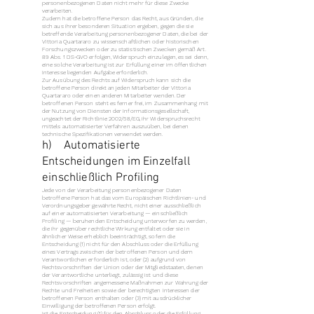
personenbezogenen Daten nicht mehr für diese Zwecke
verarbeiten.
Zudem hat die betroffene Person das Recht, aus Gründen, die
sich aus ihrer besonderen Situation ergeben, gegen die sie
betreffende Verarbeitung personenbezogener Daten, die bei der
Vittoria Quartararo zu wissenschaftlichen oder historischen
Forschungszwecken oder zu statistischen Zwecken gemäß Art.
89 Abs. 1 DS-GVO erfolgen, Widerspruch einzulegen, es sei denn,
eine solche Verarbeitung ist zur Erfüllung einer im öffentlichen
Interesse liegenden Aufgabe erforderlich.
Zur Ausübung des Rechts auf Widerspruch kann sich die
betroffene Person direkt an jeden Mitarbeiter der Vittoria
Quartararo oder einen anderen Mitarbeiter wenden. Der
betroffenen Person steht es ferner frei, im Zusammenhang mit
der Nutzung von Diensten der Informationsgesellschaft,
ungeachtet der Richtlinie 2002/58/EG, ihr Widerspruchsrecht
mittels automatisierter Verfahren auszuüben, bei denen
technische Spezifikationen verwendet werden.
h) Automatisierte
Entscheidungen im Einzelfall
einschließlich Profiling
Jede von der Verarbeitung personenbezogener Daten
betroffene Person hat das vom Europäischen Richtlinien- und
Verordnungsgeber gewährte Recht, nicht einer ausschließlich
auf einer automatisierten Verarbeitung — einschließlich
Profiling — beruhenden Entscheidung unterworfen zu werden,
die ihr gegenüber rechtliche Wirkung entfaltet oder sie in
ähnlicher Weise erheblich beeinträchtigt, sofern die
Entscheidung (1) nicht für den Abschluss oder die Erfüllung
eines Vertrags zwischen der betroffenen Person und dem
Verantwortlichen erforderlich ist, oder (2) aufgrund von
Rechtsvorschriften der Union oder der Mitgliedstaaten, denen
der Verantwortliche unterliegt, zulässig ist und diese
Rechtsvorschriften angemessene Maßnahmen zur Wahrung der
Rechte und Freiheiten sowie der berechtigten Interessen der
betroffenen Person enthalten oder (3) mit ausdrücklicher
Einwilligung der betroffenen Person erfolgt.
Ist die Entscheidung (1) für den Abschluss oder die Erfüllung