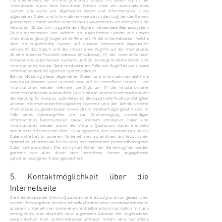
Die Internetseite der Vittoria Quartararo erfasst mit jedem Aufruf der
Internetseite durch eine betroffene Person oder ein automatisiertes
System eine Reihe von allgemeinen Daten und Informationen. Diese
allgemeinen Daten und Informationen werden in den Logfiles des Servers
gespeichert. Erfasst werden können die (1) verwendeten Browsertypen und
Versionen, (2) das vom zugreifenden System verwendete Betriebssystem,
(3) die Internetseite, von welcher ein zugreifendes System auf unsere
Internetseite gelangt (sogenannte Referrer), (4) die Unterwebseiten, welche
über ein zugreifendes System auf unserer Internetseite angesteuert
werden, (5) das Datum und die Uhrzeit eines Zugriffs auf die Internetseite,
(6) eine Internet-Protokoll-Adresse (IP-Adresse), (7) der Internet-Service-
Provider des zugreifenden Systems und (8) sonstige ähnliche Daten und
Informationen, die der Gefahrenabwehr im Falle von Angriffen auf unsere
informationstechnologischen Systeme dienen.
Bei der Nutzung dieser allgemeinen Daten und Informationen zieht die
Vittoria Quartararo keine Rückschlüsse auf die betroffene Person. Diese
Informationen werden vielmehr benötigt, um (1) die Inhalte unserer
Internetseite korrekt auszuliefern, (2) die Inhalte unserer Internetseite sowie
die Werbung für diese zu optimieren, (3) die dauerhafte Funktionsfähigkeit
unserer informationstechnologischen Systeme und der Technik unserer
Internetseite zu gewährleisten sowie (4) um Strafverfolgungsbehörden im
Falle eines Cyberangriffes die zur Strafverfolgung notwendigen
Informationen bereitzustellen. Diese anonym erhobenen Daten und
Informationen werden durch die Vittoria Quartararo daher einerseits
statistisch und ferner mit dem Ziel ausgewertet, den Datenschutz und die
Datensicherheit in unserem Unternehmen zu erhöhen, um letztlich ein
optimales Schutzniveau für die von uns verarbeiteten personenbezogenen
Daten sicherzustellen. Die anonymen Daten der Server-Logfiles werden
getrennt von allen durch eine betroffene Person angegebenen
personenbezogenen Daten gespeichert.
5. Kontaktmöglichkeit über die
Internetseite
Die Internetseite der Vittoria Quartararo enthält aufgrund von gesetzlichen
Vorschriften Angaben, die eine schnelle elektronische Kontaktaufnahme zu
unserem Unternehmen sowie eine unmittelbare Kommunikation mit uns
ermöglichen, was ebenfalls eine allgemeine Adresse der sogenannten
elektronischen Post (E-Mail-Adresse) umfasst. Sofern eine betroffene