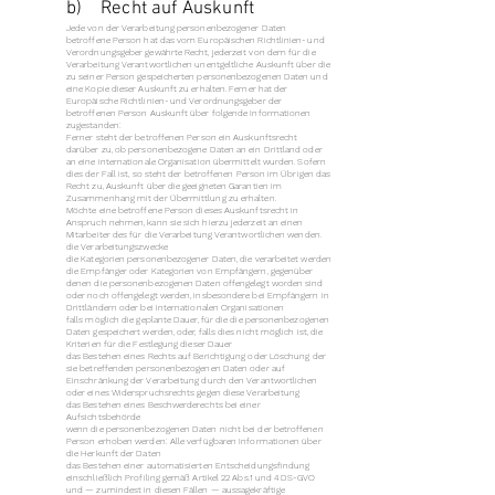
b) Recht auf Auskunft
Jede von der Verarbeitung personenbezogener Daten
betroffene Person hat das vom Europäischen Richtlinien- und
Verordnungsgeber gewährte Recht, jederzeit von dem für die
Verarbeitung Verantwortlichen unentgeltliche Auskunft über die
zu seiner Person gespeicherten personenbezogenen Daten und
eine Kopie dieser Auskunft zu erhalten. Ferner hat der
Europäische Richtlinien- und Verordnungsgeber der
betroffenen Person Auskunft über folgende Informationen
zugestanden:
Ferner steht der betroffenen Person ein Auskunftsrecht
darüber zu, ob personenbezogene Daten an ein Drittland oder
an eine internationale Organisation übermittelt wurden. Sofern
dies der Fall ist, so steht der betroffenen Person im Übrigen das
Recht zu, Auskunft über die geeigneten Garantien im
Zusammenhang mit der Übermittlung zu erhalten.
Möchte eine betroffene Person dieses Auskunftsrecht in
Anspruch nehmen, kann sie sich hierzu jederzeit an einen
Mitarbeiter des für die Verarbeitung Verantwortlichen wenden.
die Verarbeitungszwecke
die Kategorien personenbezogener Daten, die verarbeitet werden
die Empfänger oder Kategorien von Empfängern, gegenüber
denen die personenbezogenen Daten offengelegt worden sind
oder noch offengelegt werden, insbesondere bei Empfängern in
Drittländern oder bei internationalen Organisationen
falls möglich die geplante Dauer, für die die personenbezogenen
Daten gespeichert werden, oder, falls dies nicht möglich ist, die
Kriterien für die Festlegung dieser Dauer
das Bestehen eines Rechts auf Berichtigung oder Löschung der
sie betreffenden personenbezogenen Daten oder auf
Einschränkung der Verarbeitung durch den Verantwortlichen
oder eines Widerspruchsrechts gegen diese Verarbeitung
das Bestehen eines Beschwerderechts bei einer
Aufsichtsbehörde
wenn die personenbezogenen Daten nicht bei der betroffenen
Person erhoben werden: Alle verfügbaren Informationen über
die Herkunft der Daten
das Bestehen einer automatisierten Entscheidungsfindung
einschließlich Profiling gemäß Artikel 22 Abs.1 und 4 DS-GVO
und — zumindest in diesen Fällen — aussagekräftige