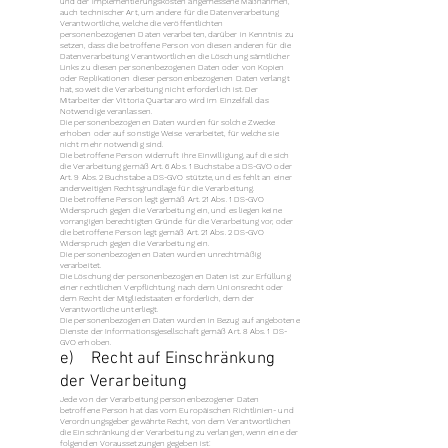
und der Implementierungskosten angemessene Maßnahmen,
auch technischer Art, um andere für die Datenverarbeitung
Verantwortliche, welche die veröffentlichten
personenbezogenen Daten verarbeiten, darüber in Kenntnis zu
setzen, dass die betroffene Person von diesen anderen für die
Datenverarbeitung Verantwortlichen die Löschung sämtlicher
Links zu diesen personenbezogenen Daten oder von Kopien
oder Replikationen dieser personenbezogenen Daten verlangt
hat, soweit die Verarbeitung nicht erforderlich ist. Der
Mitarbeiter der Vittoria Quartararo wird im Einzelfall das
Notwendige veranlassen.
Die personenbezogenen Daten wurden für solche Zwecke
erhoben oder auf sonstige Weise verarbeitet, für welche sie
nicht mehr notwendig sind.
Die betroffene Person widerruft ihre Einwilligung, auf die sich
die Verarbeitung gemäß Art. 6 Abs. 1 Buchstabe a DS-GVO oder
Art. 9 Abs. 2 Buchstabe a DS-GVO stützte, und es fehlt an einer
anderweitigen Rechtsgrundlage für die Verarbeitung.
Die betroffene Person legt gemäß Art. 21 Abs. 1 DS-GVO
Widerspruch gegen die Verarbeitung ein, und es liegen keine
vorrangigen berechtigten Gründe für die Verarbeitung vor, oder
die betroffene Person legt gemäß Art. 21 Abs. 2 DS-GVO
Widerspruch gegen die Verarbeitung ein.
Die personenbezogenen Daten wurden unrechtmäßig
verarbeitet.
Die Löschung der personenbezogenen Daten ist zur Erfüllung
einer rechtlichen Verpflichtung nach dem Unionsrecht oder
dem Recht der Mitgliedstaaten erforderlich, dem der
Verantwortliche unterliegt.
Die personenbezogenen Daten wurden in Bezug auf angebotene
Dienste der Informationsgesellschaft gemäß Art. 8 Abs. 1 DS-
GVO erhoben.
e) Recht auf Einschränkung
der Verarbeitung
Jede von der Verarbeitung personenbezogener Daten
betroffene Person hat das vom Europäischen Richtlinien- und
Verordnungsgeber gewährte Recht, von dem Verantwortlichen
die Einschränkung der Verarbeitung zu verlangen, wenn eine der
folgenden Voraussetzungen gegeben ist: