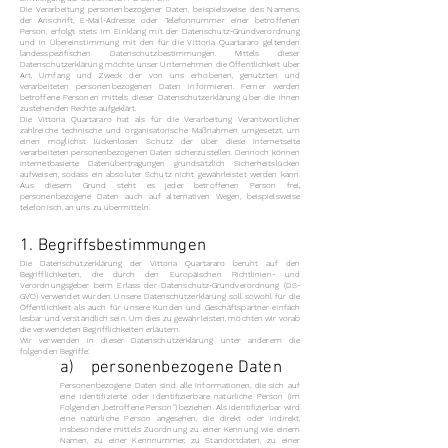
Die Verarbeitung personenbezogener Daten, beispielsweise des Namens,
der Anschrift, E-Mail-Adresse oder Telefonnummer einer betroffenen
Person, erfolgt stets im Einklang mit der Datenschutz-Grundverordnung
und in Übereinstimmung mit den für die Vittoria Quartararo geltenden
landesspezifischen Datenschutzbestimmungen. Mittels dieser
Datenschutzerklärung möchte unser Unternehmen die Öffentlichkeit über
Art, Umfang und Zweck der von uns erhobenen, genutzten und
verarbeiteten personenbezogenen Daten informieren. Ferner werden
betroffene Personen mittels dieser Datenschutzerklärung über die ihnen
zustehenden Rechte aufgeklärt.
Die Vittoria Quartararo hat als für die Verarbeitung Verantwortlicher
zahlreiche technische und organisatorische Maßnahmen umgesetzt, um
einen möglichst lückenlosen Schutz der über diese Internetseite
verarbeiteten personenbezogenen Daten sicherzustellen. Dennoch können
Internetbasierte Datenübertragungen grundsätzlich Sicherheitslücken
aufweisen, sodass ein absoluter Schutz nicht gewährleistet werden kann.
Aus diesem Grund steht es jeder betroffenen Person frei,
personenbezogene Daten auch auf alternativen Wegen, beispielsweise
telefonisch, an uns zu übermitteln.
1. Begriffsbestimmungen
Die Datenschutzerklärung der Vittoria Quartararo beruht auf den
Begrifflichkeiten, die durch den Europäischen Richtlinien- und
Verordnungsgeber beim Erlass der Datenschutz-Grundverordnung (DS-
GVO) verwendet wurden. Unsere Datenschutzerklärung soll sowohl für die
Öffentlichkeit als auch für unsere Kunden und Geschäftspartner einfach
lesbar und verständlich sein. Um dies zu gewährleisten, möchten wir vorab
die verwendeten Begrifflichkeiten erläutern.
Wir verwenden in dieser Datenschutzerklärung unter anderem die
folgenden Begriffe:
a) personenbezogene Daten
Personenbezogene Daten sind alle Informationen, die sich auf
eine identifizierte oder identifizierbare natürliche Person (im
Folgenden „betroffene Person“) beziehen. Als identifizierbar wird
eine natürliche Person angesehen, die direkt oder indirekt,
insbesondere mittels Zuordnung zu einer Kennung wie einem
Namen, zu einer Kennnummer, zu Standortdaten, zu einer