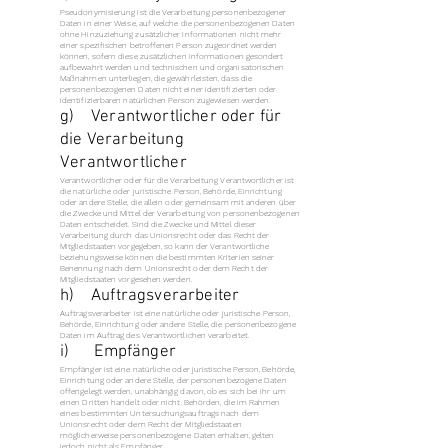
Pseudonymisierung ist die Verarbeitung personenbezogener
Daten in einer Weise, auf welche die personenbezogenen Daten
ohne Hinzuziehung zusätzlicher Informationen nicht mehr
einer spezifischen betroffenen Person zugeordnet werden
können, sofern diese zusätzlichen Informationen gesondert
aufbewahrt werden und technischen und organisatorischen
Maßnahmen unterliegen, die gewährleisten, dass die
personenbezogenen Daten nicht einer identifizierten oder
identifizierbaren natürlichen Person zugewiesen werden.
g) Verantwortlicher oder für
die Verarbeitung
Verantwortlicher
Verantwortlicher oder für die Verarbeitung Verantwortlicher ist
die natürliche oder juristische Person, Behörde, Einrichtung
oder andere Stelle, die allein oder gemeinsam mit anderen über
die Zwecke und Mittel der Verarbeitung von personenbezogenen
Daten entscheidet. Sind die Zwecke und Mittel dieser
Verarbeitung durch das Unionsrecht oder das Recht der
Mitgliedstaaten vorgegeben, so kann der Verantwortliche
beziehungsweise können die bestimmten Kriterien seiner
Benennung nach dem Unionsrecht oder dem Recht der
Mitgliedstaaten vorgesehen werden.
h) Auftragsverarbeiter
Auftragsverarbeiter ist eine natürliche oder juristische Person,
Behörde, Einrichtung oder andere Stelle, die personenbezogene
Daten im Auftrag des Verantwortlichen verarbeitet.
i) Empfänger
Empfänger ist eine natürliche oder juristische Person, Behörde,
Einrichtung oder andere Stelle, der personenbezogene Daten
offengelegt werden, unabhängig davon, ob es sich bei ihr um
einen Dritten handelt oder nicht. Behörden, die im Rahmen
eines bestimmten Untersuchungsauftrags nach dem
Unionsrecht oder dem Recht der Mitgliedstaaten
möglicherweise personenbezogene Daten erhalten, gelten
jedoch nicht als Empfänger.