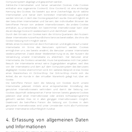
Computersystem abgelegt und gespeichert werden.
Zahlreiche Internetseiten und Server verwenden Cookies. Viele Cookies
enthalten eine sogenannte Cookie-ID. Eine Cookie-ID ist eine eindeutige
Kennung des Cookies. Sie besteht aus einer Zeichenfolge, durch welche
Internetseiten und Server dem konkreten Internetbrowser zugeordnet
werden können, in dem das Cookie gespeichert wurde. Dies ermöglicht es
den besuchten Internetseiten und Servern, den individuellen Browser der
betroffenen Person von anderen Internetbrowsern, die andere Cookies
enthalten, zu unterscheiden. Ein bestimmter Internetbrowser kann über
die eindeutige Cookie-ID wiedererkannt und identifiziert werden.
Durch den Einsatz von Cookies kann die Vittoria Quartararo den Nutzern
dieser Internetseite nutzerfreundlichere Services bereitstellen, die ohne die
Cookie-Setzung nicht möglich wären.
Mittels eines Cookies können die Informationen und Angebote auf unserer
Internetseite im Sinne des Benutzers optimiert werden. Cookies
ermöglichen uns, wie bereits erwähnt, die Benutzer unserer Internetseite
wiederzuerkennen. Zweck dieser Wiedererkennung ist es, den Nutzern die
Verwendung unserer Internetseite zu erleichtern. Der Benutzer einer
Internetseite, die Cookies verwendet, muss beispielsweise nicht bei jedem
Besuch der Internetseite erneut seine Zugangsdaten eingeben, weil dies
von der Internetseite und dem auf dem Computersystem des Benutzers
abgelegten Cookie übernommen wird. Ein weiteres Beispiel ist das Cookie
eines Warenkorbes im Online-Shop. Der Online-Shop merkt sich die
Artikel, die ein Kunde in den virtuellen Warenkorb gelegt hat, über ein
Cookie.
Die betroffene Person kann die Setzung von Cookies durch unsere
Internetseite jederzeit mittels einer entsprechenden Einstellung des
genutzten Internetbrowsers verhindern und damit der Setzung von
Cookies dauerhaft widersprechen. Ferner können bereits gesetzte Cookies
jederzeit über einen Internetbrowser oder andere Softwareprogramme
gelöscht werden. Dies ist in allen gängigen Internetbrowsern möglich.
Deaktiviert die betroffene Person die Setzung von Cookies in dem
genutzten Internetbrowser, sind unter Umständen nicht alle Funktionen
unserer Internetseite vollumfänglich nutzbar.
4. Erfassung von allgemeinen Daten
und Informationen